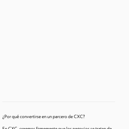
¿Por qué convertirse en un parcero de CXC?
En CXC, creemos firmemente que los negocios se tratan de