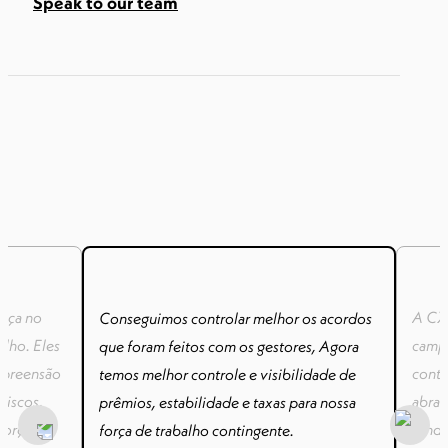
Speak to our team
nça no
A CXC
Conseguimos controlar melhor os acordos
alho. Eles
campo
que foram feitos com os gestores, Agora
mpreensão
cont
temos melhor controle e visibilidade de
riscos,
abran
prêmios, estabilidade e taxas para nossa
força de
tendê
força de trabalho contingente.