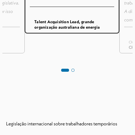
gislativa.
traba
ar isso
A dis
com o
Talent Acquisition Lead, grande
organização australiana de energia
impre
m sua
oport
Cha
nto por
equip
Chi
muito
Legislação internacional sobre trabalhadores temporários