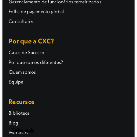
Gerenciamento de funcionários terceirizados
Folha de pagamento global
Consultoria
Por que a CXC?
Cases de Sucesso
Por que somos diferentes?
Quem somos
Equipe
Recursos
Biblioteca
Blog
Saiba mais
Saiba mais
Saiba mais
Saiba mais
Webinars