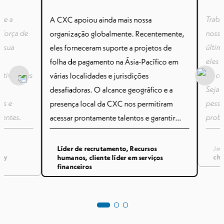
te a
Traba
A CXC apoiou ainda mais nossa
 força de
nossa
organização globalmente. Recentemente,
e sua
últim
eles forneceram suporte a projetos de
eles 
folha de pagamento na Ásia-Pacífico em
tivo, eles
de co
várias localidades e jurisdições
Seja 
desafiadoras. O alcance geográfico e a
as e
pesso
presença local da CXC nos permitiram
gentes.
prob
acessar prontamente talentos e garantir
consi
consistência e conformidade ao envolver
prest
trabalhadores em todo o mundo.
órios
Líder de recrutamento, Recursos
Jam
rgy
che
humanos, cliente líder em serviços
de se
os tomar
financeiros
em
 nossos
arantir que
ações