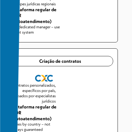
equipes jurídicas regionais
Plataforma regular de
AOR
(autoatendimento)
No dedicated manager – use
ticket system
Criação de contratos
Contratos personalizados,
específicos por país,
revisados por especialistas
jurídicos
Plataforma regular de
AOR
(autoatendimento)
Varies by country – not
always guaranteed