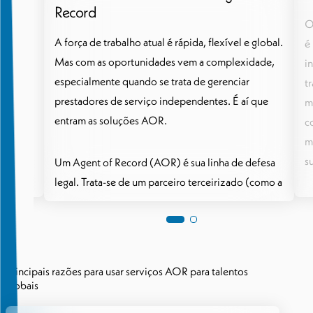
O Agent of Record não é terceirização e não
 rápida, flexível e
interno — é o meio-termo mais inteligente.
unidades vem a
Enquanto a terceirização transfere o trabalho 
ente quando se
as equipes internas muitas vezes enfrentam
ores de serviço
dificuldades com conformidade local, as solu
ntram as soluções
AOR mantêm você no controle enquanto co
sua base legal.
 é sua linha de
Você gerencia o projeto e direciona os result
um parceiro
do seu prestador de serviço. O AOR cuida da
) que intervém
partes complicadas: classificação adequada,
nte seus
contratos em conformidade, documentação fis
renciar a
integração rápida. Isso significa menos burocr
Principais razões para usar serviços AOR para talentos
rações fiscais e
zero dores de cabeça com conformidade e ma
globais
tos permaneçam em
tempo para focar nos resultados.