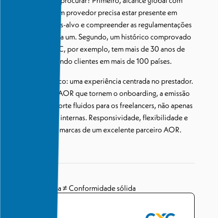
O que você deve procurar? Primeiro, alcance global com
expertise local. Um provedor precisa estar presente em
todos os mercados-alvo e compreender as regulamentações
específicas de cada um. Segundo, um histórico comprovado
de sucesso. A CXC, por exemplo, tem mais de 30 anos de
experiência apoiando clientes em mais de 100 países.
Outro ponto crítico: uma experiência centrada no prestador.
Busque soluções AOR que tornem o onboarding, a emissão
de faturas e o suporte fluidos para os freelancers, não apenas
para suas equipes internas. Responsividade, flexibilidade e
transparência são marcas de um excelente parceiro AOR.
Interface moderna ≠ Conformidade sólida