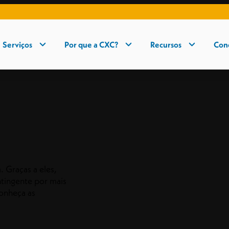
Serviços
Por que a CXC?
Recursos
Con
 Graças a eles,
tingente por mais
onheça as