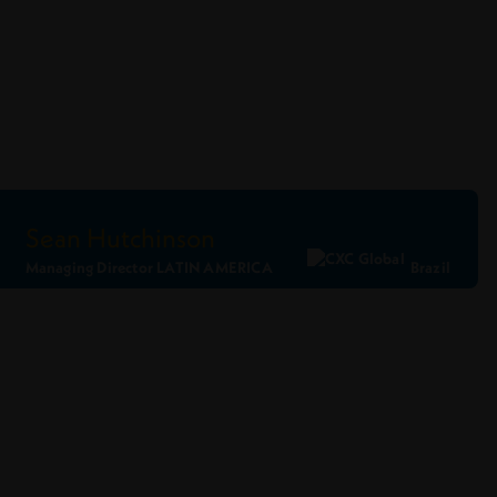
Sean Hutchinson
Managing Director LATIN AMERICA
Brazil
Ler Perfil
Conecte