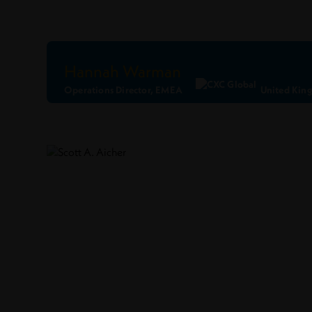
Hannah Warman
Operations Director, EMEA
United Kin
Ler Perfil
Conecte