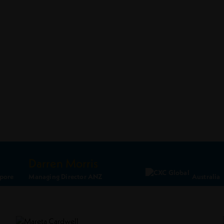
Darren Morris
pore
Managing Director ANZ
Australia
Ler Perfil
Conecte