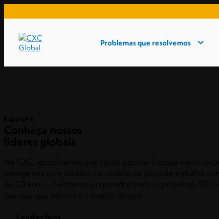
Problemas que resolvemos
EQUIPE
Conheça nossos
líderes globais
Na CXC, acreditamos que nosso pessoal é nossa maior força.
navegamos com sucesso no cenário da força de trabalho con
de 30 anos – e estamos preparados para os próximos 30. C
pessoas que lideram o caminho abaixo.
Leader bios