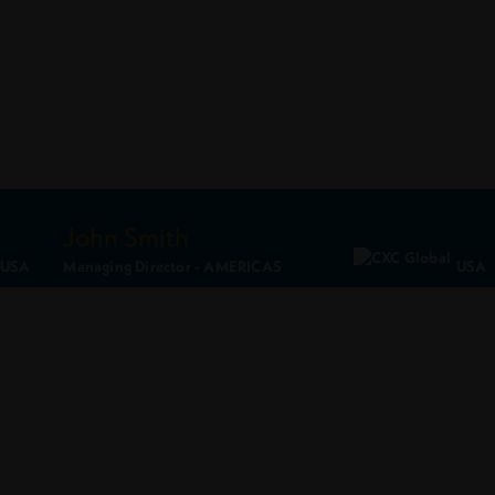
John Smith
USA
Managing Director - AMERICAS
USA
Ler Perfil
Conecte