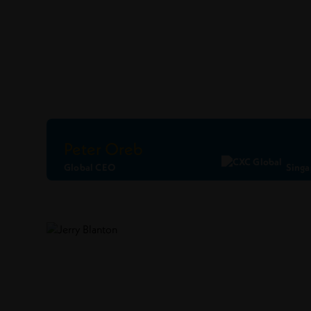
Peter Oreb
Global CEO
Singa
Ler Perfil
Conecte