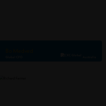
Bo Medved
Global CFO
Australia
Ler Perfil
Conecte