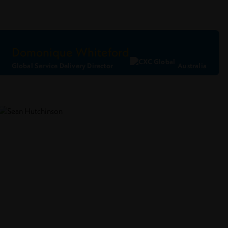
Domonique Whiteford
Global Service Delivery Director
Australia
Ler Perfil
Conecte