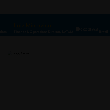
Luiz Minervino
gdom
Finance & Operations Director, LATAM
Brazil
Ler Perfil
Conecte