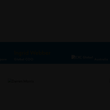
Ingrid Webber
pore
Global COO
Australia
Ler Perfil
Conecte