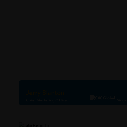
Jerry Blanton
Chief Marketing Officer
Singa
Ler Perfil
Conecte